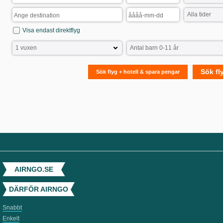
Visa endast direktflyg
Sök fl
Sök flyg + hotell & spara pengar
AIRNGO.SE
DÄRFÖR AIRNGO
Snabbt
Enkelt