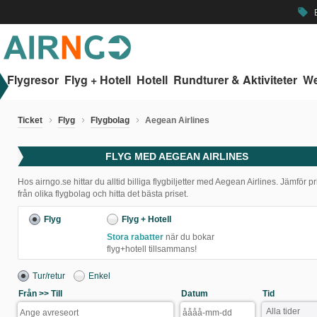
B
local_offer
Flygresor
Flyg + Hotell
Hotell
Rundturer & Aktiviteter
We
Ticket
Flyg
Flygbolag
Aegean Airlines
FLYG MED AEGEAN AIRLINES
Hos airngo.se hittar du alltid billiga flygbiljetter med Aegean Airlines. Jämför pr
från olika flygbolag och hitta det bästa priset.
Flyg
Flyg + Hotell
Stora rabatter
när du bokar
flyg+hotell tillsammans!
Tur/retur
Enkel
Från >> Till
Datum
Tid