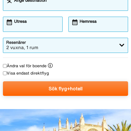
Ange destination
calendar_month
calendar_month
Öppnar
Öppnar
Utresa
Hemresa
kalender-
kalender-
modal
modal
Resenärer
2 vuxna, 1 rum
Ändra val för boende
Visa endast direktflyg
Sök flyg+hotell