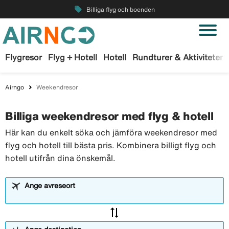
local_offer
Billiga flyg och boenden
Flygresor
Flyg + Hotell
Hotell
Rundturer & Aktiviteter
Airngo
Weekendresor
Billiga weekendresor med flyg & hotell
Här kan du enkelt söka och jämföra weekendresor med
flyg och hotell till bästa pris. Kombinera billigt flyg och
hotell utifrån dina önskemål.
Ange avreseort
sync_alt