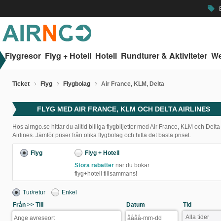
B
local_offer
Flygresor
Flyg + Hotell
Hotell
Rundturer & Aktiviteter
We
Ticket
Flyg
Flygbolag
Air France, KLM, Delta
FLYG MED AIR FRANCE, KLM OCH DELTA AIRLINES
Hos airngo.se hittar du alltid billiga flygbiljetter med Air France, KLM och Delta
Airlines. Jämför priser från olika flygbolag och hitta det bästa priset.
Flyg
Flyg + Hotell
Stora rabatter
när du bokar
flyg+hotell tillsammans!
Tur/retur
Enkel
Från >> Till
Datum
Tid