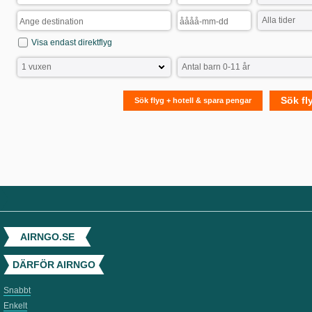
Visa endast direktflyg
Sök fl
Sök flyg + hotell & spara pengar
AIRNGO.SE
DÄRFÖR AIRNGO
Snabbt
Enkelt