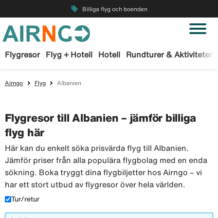
local_offer
Billiga flyg och boenden
Flygresor
Flyg + Hotell
Hotell
Rundturer & Aktiviteter
Airngo
Flyg
Albanien
Flygresor till Albanien – jämför billiga
flyg här
Här kan du enkelt söka prisvärda flyg till Albanien.
Jämför priser från alla populära flygbolag med en enda
sökning. Boka tryggt dina flygbiljetter hos Airngo – vi
har ett stort utbud av flygresor över hela världen.
Tur/retur