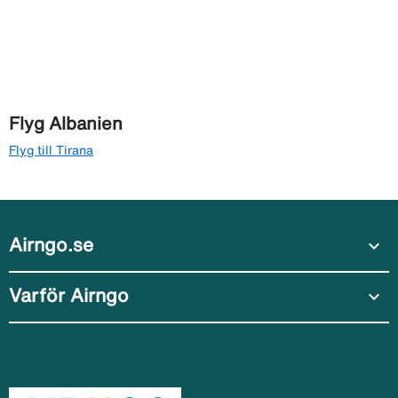
Flyg Albanien
Flyg till Tirana
Airngo.se
expand_more
Varför Airngo
expand_more