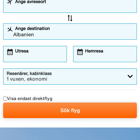
Ange avreseort
sync_alt
Ange destination
calendar_month
calendar_month
Utresa
Hemresa
Resenärer, kabinklass
1 vuxen, ekonomi
Visa endast direktflyg
Sök flyg