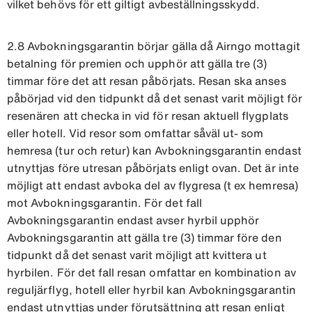
vilket behövs för ett giltigt avbeställningsskydd.
2.8 Avbokningsgarantin börjar gälla då Airngo mottagit
betalning för premien och upphör att gälla tre (3)
timmar före det att resan påbörjats. Resan ska anses
påbörjad vid den tidpunkt då det senast varit möjligt för
resenären att checka in vid för resan aktuell flygplats
eller hotell. Vid resor som omfattar såväl ut- som
hemresa (tur och retur) kan Avbokningsgarantin endast
utnyttjas före utresan påbörjats enligt ovan. Det är inte
möjligt att endast avboka del av flygresa (t ex hemresa)
mot Avbokningsgarantin. För det fall
Avbokningsgarantin endast avser hyrbil upphör
Avbokningsgarantin att gälla tre (3) timmar före den
tidpunkt då det senast varit möjligt att kvittera ut
hyrbilen. För det fall resan omfattar en kombination av
reguljärflyg, hotell eller hyrbil kan Avbokningsgarantin
endast utnyttjas under förutsättning att resan enligt