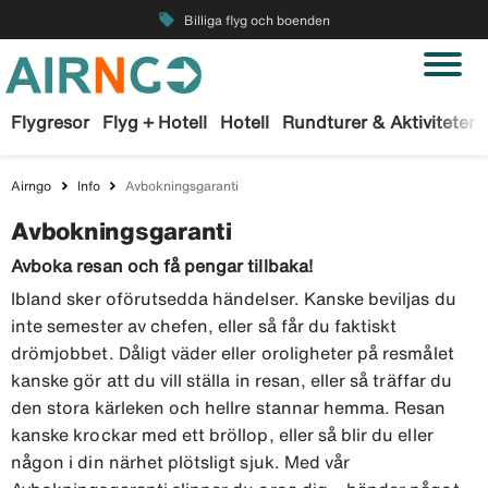
local_offer
Billiga flyg och boenden
Flygresor
Flyg + Hotell
Hotell
Rundturer & Aktiviteter
Airngo
Info
Avbokningsgaranti
Avbokningsgaranti
Avboka resan och få pengar tillbaka!
Ibland sker oförutsedda händelser. Kanske beviljas du
inte semester av chefen, eller så får du faktiskt
drömjobbet. Dåligt väder eller oroligheter på resmålet
kanske gör att du vill ställa in resan, eller så träffar du
den stora kärleken och hellre stannar hemma. Resan
kanske krockar med ett bröllop, eller så blir du eller
någon i din närhet plötsligt sjuk. Med vår