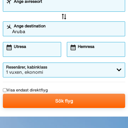
Ange avreseort
sync_alt
Ange destination
calendar_month
calendar_month
Utresa
Hemresa
Resenärer, kabinklass
1 vuxen, ekonomi
Visa endast direktflyg
Sök flyg