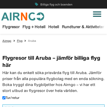
local_offer
Billiga flyg och boenden
Flygresor
Flyg + Hotell
Hotell
Rundturer & Aktiviteter
Airngo
Flyg
Aruba
Flygresor till Aruba – jämför billiga flyg
här
Här kan du enkelt söka prisvärda flyg till Aruba. Jämför
priser från alla populära flygbolag med en enda sökning.
Boka tryggt dina flygbiljetter hos Airngo – vi har ett
stort utbud av flygresor över hela världen.
Tur/retur