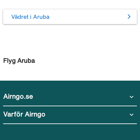
Vädret i Aruba
Flyg Aruba
Airngo.se
expand_more
Varför Airngo
expand_more