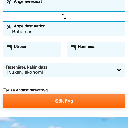
Ange avreseort
sync_alt
Ange destination
calendar_month
calendar_month
Utresa
Hemresa
Resenärer, kabinklass
1 vuxen, ekonomi
Visa endast direktflyg
Sök flyg