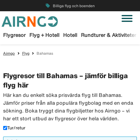
local_offer
Billiga flyg och boenden
Flygresor
Flyg + Hotell
Hotell
Rundturer & Aktiviteter
Airngo
Flyg
Bahamas
Flygresor till Bahamas – jämför billiga
flyg här
Här kan du enkelt söka prisvärda flyg till Bahamas.
Jämför priser från alla populära flygbolag med en enda
sökning. Boka tryggt dina flygbiljetter hos Airngo – vi
har ett stort utbud av flygresor över hela världen.
Tur/retur