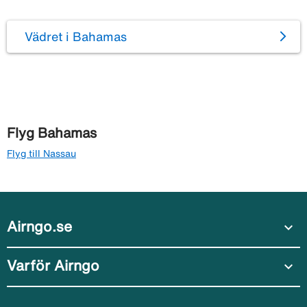
Vädret i Bahamas
Flyg Bahamas
Flyg till Nassau
Airngo.se
expand_more
Varför Airngo
expand_more