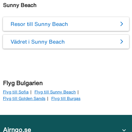
Sunny Beach
Resor till Sunny Beach
Vädret i Sunny Beach
Flyg Bulgarien
Flyg till Sofia
Flyg till Sunny Beach
Flyg till Golden Sands
Flyg till Burgas
Airngo.se
expand_more