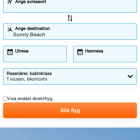
Ange avreseort
sync_alt
Ange destination
calendar_month
calendar_month
Utresa
Hemresa
Resenärer, kabinklass
1 vuxen, ekonomi
Visa endast direktflyg
Sök flyg