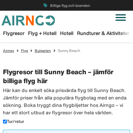
local_offer
Billiga flyg och boenden
Flygresor
Flyg + Hotell
Hotell
Rundturer & Aktiviteter
Airngo
Flyg
Bulgarien
Sunny Beach
Flygresor till Sunny Beach – jämför
billiga flyg här
Här kan du enkelt söka prisvärda flyg till Sunny Beach.
Jämför priser från alla populära flygbolag med en enda
sökning. Boka tryggt dina flygbiljetter hos Airngo – vi
har ett stort utbud av flygresor över hela världen.
Tur/retur