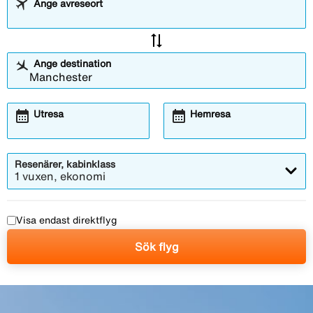
Ange avreseort
sync_alt
Ange destination
calendar_month
calendar_month
Utresa
Hemresa
Resenärer, kabinklass
1 vuxen, ekonomi
Visa endast direktflyg
Sök flyg