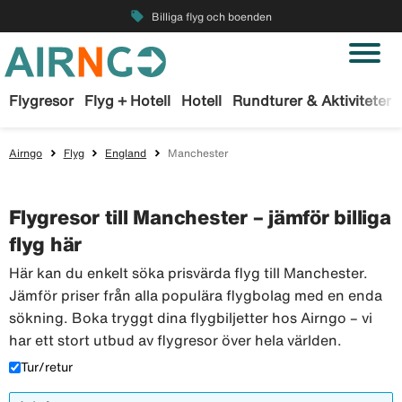
local_offer
Billiga flyg och boenden
Flygresor
Flyg + Hotell
Hotell
Rundturer & Aktiviteter
Airngo
Flyg
England
Manchester
Flygresor till Manchester – jämför billiga
flyg här
Här kan du enkelt söka prisvärda flyg till Manchester.
Jämför priser från alla populära flygbolag med en enda
sökning. Boka tryggt dina flygbiljetter hos Airngo – vi
har ett stort utbud av flygresor över hela världen.
Tur/retur