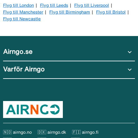
Flyg till London
Flyg till Leeds
Flyg till Liverpool
Flyg till Manchester
Flyg till Birmingham
Flyg till Bristol
Flyg till Newcastle
Airngo.se
expand_more
Varför Airngo
expand_more
🇳🇴 airngo.no
🇩🇰 airngo.dk
🇫🇮 airngo.fi