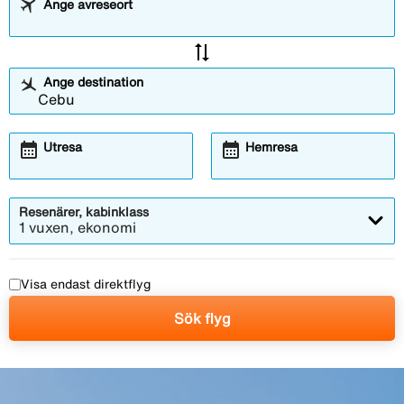
Ange avreseort
sync_alt
Ange destination
calendar_month
calendar_month
Utresa
Hemresa
Resenärer, kabinklass
1 vuxen, ekonomi
Visa endast direktflyg
Sök flyg