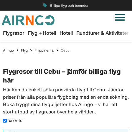
local_offer
Billiga flyg och boenden
Flygresor
Flyg + Hotell
Hotell
Rundturer & Aktiviteter
Airngo
Flyg
Filippinerna
Cebu
Flygresor till Cebu – jämför billiga flyg
här
Här kan du enkelt söka prisvärda flyg till Cebu. Jämför
priser från alla populära flygbolag med en enda sökning.
Boka tryggt dina flygbiljetter hos Airngo – vi har ett
stort utbud av flygresor över hela världen.
Tur/retur