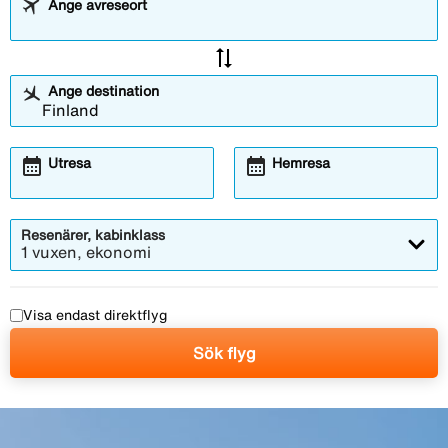
Ange avreseort
sync_alt
Ange destination
calendar_month
calendar_month
Utresa
Hemresa
Resenärer, kabinklass
1 vuxen, ekonomi
Visa endast direktflyg
Sök flyg