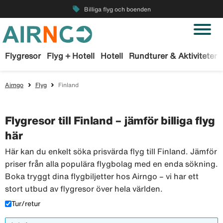
local_offer
Billiga flyg och boenden
Flygresor
Flyg + Hotell
Hotell
Rundturer & Aktiviteter
Airngo
Flyg
Finland
Flygresor till Finland – jämför billiga flyg
här
Här kan du enkelt söka prisvärda flyg till Finland. Jämför
priser från alla populära flygbolag med en enda sökning.
Boka tryggt dina flygbiljetter hos Airngo – vi har ett
stort utbud av flygresor över hela världen.
Tur/retur