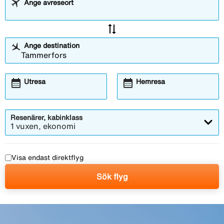
Ange avreseort
sync_alt
Ange destination
calendar_month
calendar_month
Utresa
Hemresa
Resenärer, kabinklass
1 vuxen, ekonomi
Visa endast direktflyg
Sök flyg