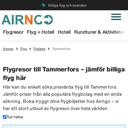
local_offer
Billiga flyg och boenden
Flygresor
Flyg + Hotell
Hotell
Rundturer & Aktiviteter
Airngo
Flyg
Finland
Tammerfors
Flygresor till Tammerfors – jämför billiga
flyg här
Här kan du enkelt söka prisvärda flyg till Tammerfors.
Jämför priser från alla populära flygbolag med en enda
sökning. Boka tryggt dina flygbiljetter hos Airngo – vi
har ett stort utbud av flygresor över hela världen.
Tur/retur