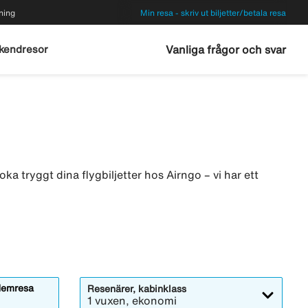
ning
Min resa - skriv ut biljetter/betala resa
kendresor
Vanliga frågor och svar
ka tryggt dina flygbiljetter hos Airngo – vi har ett
emresa
Resenärer, kabinklass
1 vuxen, ekonomi