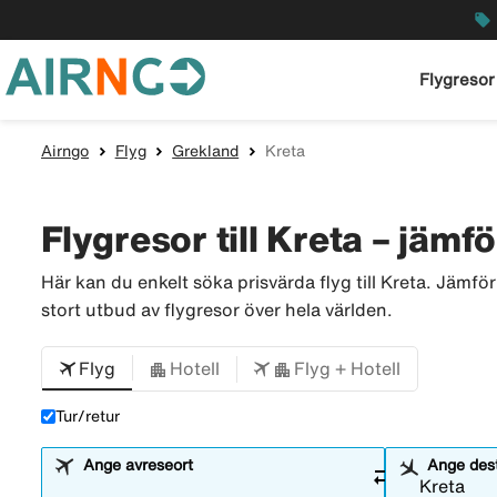
local_offer
Flygresor
Airngo
Flyg
Grekland
Kreta
Flygresor till Kreta – jämför
Här kan du enkelt söka prisvärda flyg till Kreta. Jämfö
stort utbud av flygresor över hela världen.
Flyg
Hotell
Flyg + Hotell
Tur/retur
Ange avreseort
Ange dest
sync_alt