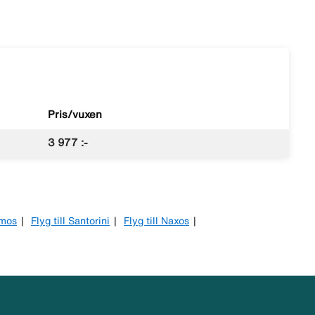
Pris/vuxen
3 977 :-
amos
Flyg till Santorini
Flyg till Naxos