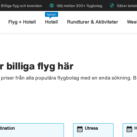
check_circle
security
Billiga flyg och boenden
Välj mellan 300+ flygbolag
Säker betal
Nyhet!
Flyg + Hotell
Hotell
Rundturer & Aktiviteter
Wee
 billiga flyg här
r priser från alla populära flygbolag med en enda sökning. Bo
calendar_month
calendar_month
ination
Utresa
H