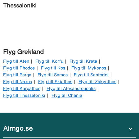
Thessaloniki
Flyg Grekland
Flyg till Aten
Flyg till Korfu
Flyg till Kreta
Flyg till Rhodos
Flyg till Kos
Flyg till Mykonos
Flyg till Parga
Flyg till Samos
Flyg till Santorini
Flyg till Naxos
Flyg till Skiathos
Flyg till Zakynthos
Flyg till Karpathos
Flyg till Alexandroupolis
Flyg till Thessaloniki
Flyg till Chania
Airngo.se
expand_more