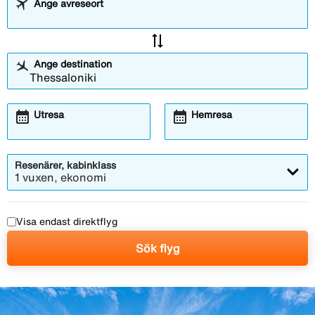
Ange avreseort
sync_alt
Ange destination
calendar_month
calendar_month
Utresa
Hemresa
Resenärer, kabinklass
1 vuxen, ekonomi
Visa endast direktflyg
Sök flyg