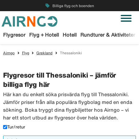
local_offer
Billiga flyg och boenden
Flygresor
Flyg + Hotell
Hotell
Rundturer & Aktiviteter
Airngo
Flyg
Grekland
Thessaloniki
Flygresor till Thessaloniki – jämför
billiga flyg här
Här kan du enkelt söka prisvärda flyg till Thessaloniki.
Jämför priser från alla populära flygbolag med en enda
sökning. Boka tryggt dina flygbiljetter hos Airngo – vi
har ett stort utbud av flygresor över hela världen.
Tur/retur