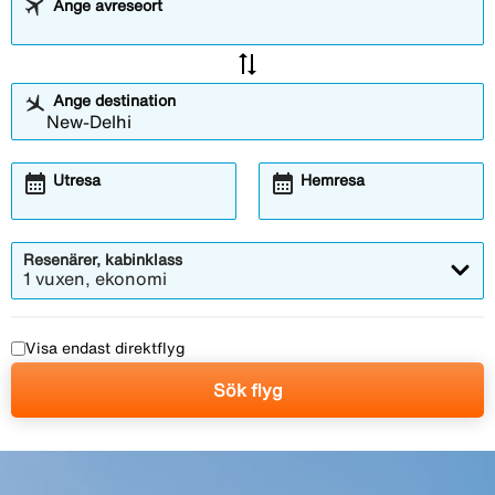
Ange avreseort
sync_alt
Ange destination
calendar_month
calendar_month
Utresa
Hemresa
Resenärer, kabinklass
1 vuxen, ekonomi
Visa endast direktflyg
Sök flyg