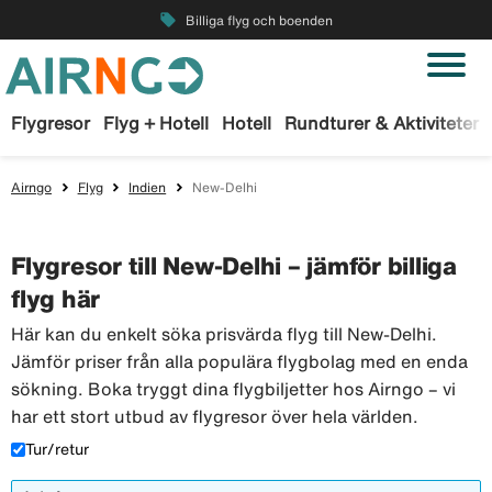
local_offer
Billiga flyg och boenden
Flygresor
Flyg + Hotell
Hotell
Rundturer & Aktiviteter
Airngo
Flyg
Indien
New-Delhi
Flygresor till New-Delhi – jämför billiga
flyg här
Här kan du enkelt söka prisvärda flyg till New-Delhi.
Jämför priser från alla populära flygbolag med en enda
sökning. Boka tryggt dina flygbiljetter hos Airngo – vi
har ett stort utbud av flygresor över hela världen.
Tur/retur