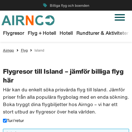
local_offer
Billiga flyg och boenden
Flygresor
Flyg + Hotell
Hotell
Rundturer & Aktiviteter
Airngo
Flyg
Island
Flygresor till Island – jämför billiga flyg
här
Här kan du enkelt söka prisvärda flyg till Island. Jämför
priser från alla populära flygbolag med en enda sökning.
Boka tryggt dina flygbiljetter hos Airngo – vi har ett
stort utbud av flygresor över hela världen.
Tur/retur