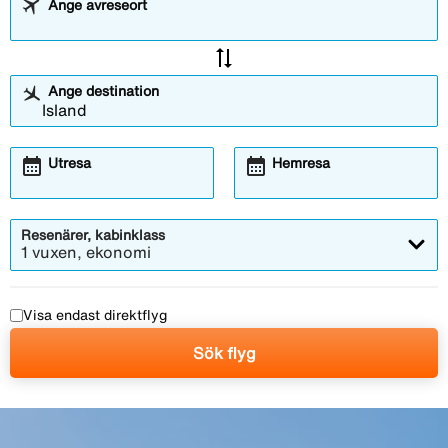
Ange avreseort
sync_alt
Ange destination
calendar_month
calendar_month
Utresa
Hemresa
Resenärer, kabinklass
1 vuxen, ekonomi
Visa endast direktflyg
Sök flyg