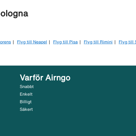
Bologna
Florens
Flyg till Neapel
Flyg till Pisa
Flyg till Rimini
Flyg till
Varför Airngo
Snabbt
Enkelt
Billigt
Säkert