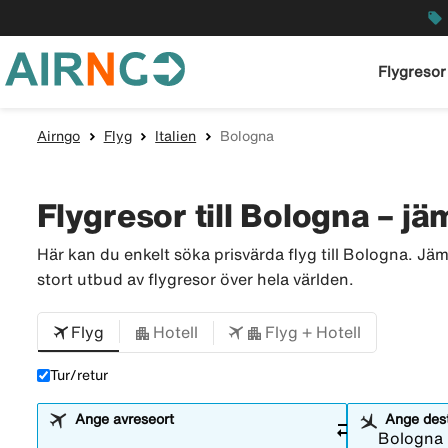
local_offer
Flygresor
Airngo
Flyg
Italien
Bologna
Flygresor till Bologna – jäm
Här kan du enkelt söka prisvärda flyg till Bologna. Jäm
stort utbud av flygresor över hela världen.
Flyg
Hotell
Flyg + Hotell
Tur/retur
Ange avreseort
Ange dest
sync_alt