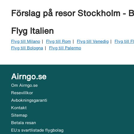
Förslag på resor Stockholm - 
Flyg Italien
Flyg till Milano
Flyg till Rom
Flyg till Venedig
Flyg till 
Flyg till Bologna
Flyg till Palermo
Airngo.se
Om Airngo.se
Resevillkor
Avbokningsgaranti
Kontakt
Sitemap
Betala resan
EU:s svartlistade flygbolag