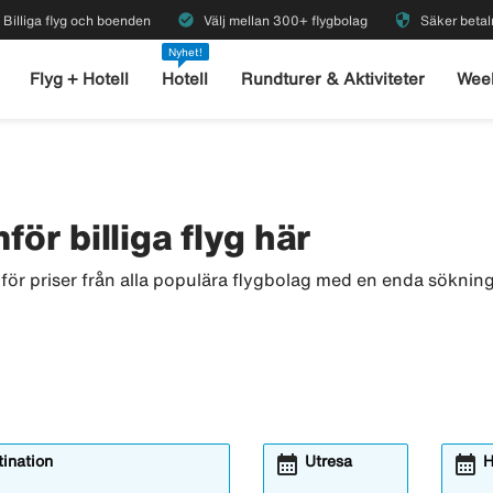
check_circle
security
Billiga flyg och boenden
Välj mellan 300+ flygbolag
Säker betal
Nyhet!
Flyg + Hotell
Hotell
Rundturer & Aktiviteter
Wee
för billiga flyg här
för priser från alla populära flygbolag med en enda sökning.
calendar_month
calendar_month
ination
Utresa
H