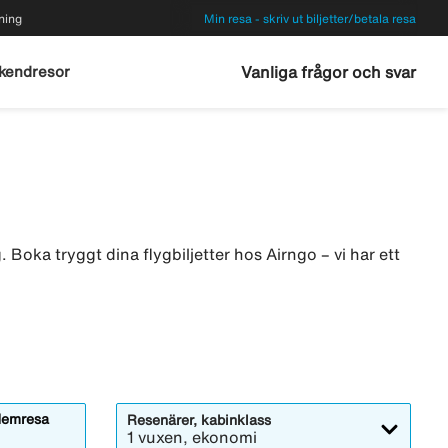
ning
Min resa - skriv ut biljetter/betala resa
kendresor
Vanliga frågor och svar
 Boka tryggt dina flygbiljetter hos Airngo – vi har ett
emresa
Resenärer, kabinklass
1 vuxen, ekonomi