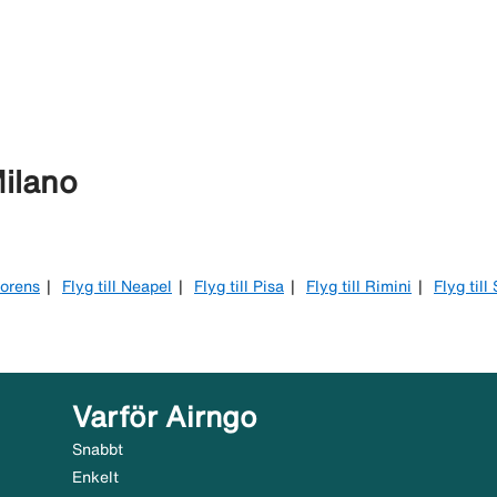
Milano
Florens
Flyg till Neapel
Flyg till Pisa
Flyg till Rimini
Flyg till
Varför Airngo
Snabbt
Enkelt