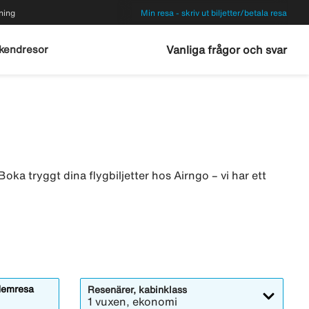
ning
Min resa - skriv ut biljetter/betala resa
kendresor
Vanliga frågor och svar
oka tryggt dina flygbiljetter hos Airngo – vi har ett
emresa
Resenärer, kabinklass
1 vuxen, ekonomi