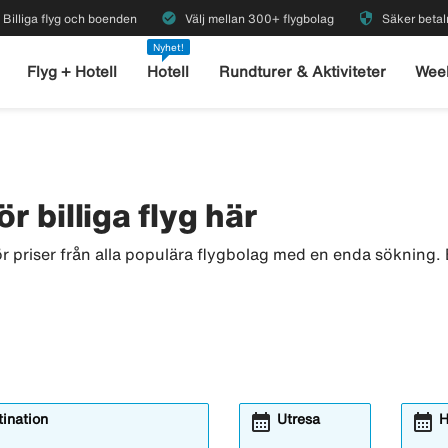
check_circle
security
Billiga flyg och boenden
Välj mellan 300+ flygbolag
Säker betal
Nyhet!
Flyg + Hotell
Hotell
Rundturer & Aktiviteter
Wee
ör billiga flyg här
ör priser från alla populära flygbolag med en enda sökning. B
calendar_month
calendar_month
ination
Utresa
H