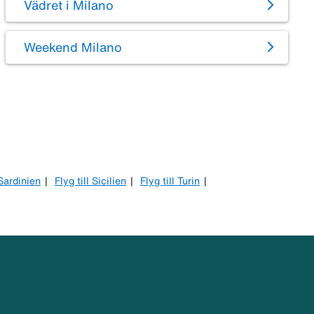
Vädret i Milano
Weekend Milano
 Sardinien
Flyg till Sicilien
Flyg till Turin