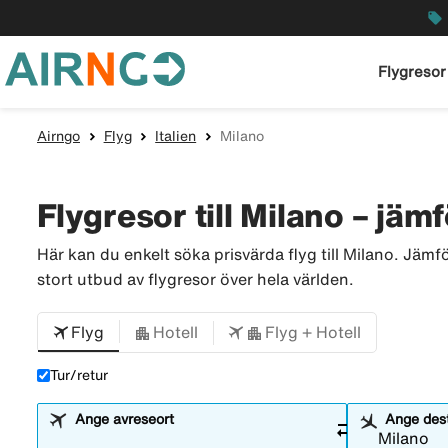
local_offer
Flygresor
Airngo
Flyg
Italien
Milano
Flygresor till Milano – jämf
Här kan du enkelt söka prisvärda flyg till Milano. Jämf
stort utbud av flygresor över hela världen.
Flyg
Hotell
Flyg + Hotell
Tur/retur
Ange avreseort
Ange dest
sync_alt