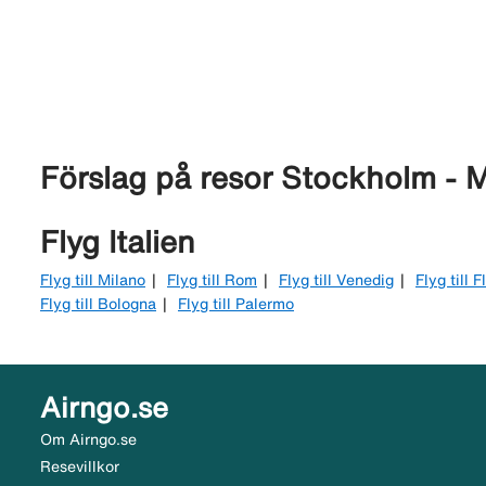
Förslag på resor Stockholm - 
Flyg Italien
Flyg till Milano
Flyg till Rom
Flyg till Venedig
Flyg till 
Flyg till Bologna
Flyg till Palermo
Airngo.se
Om Airngo.se
Resevillkor