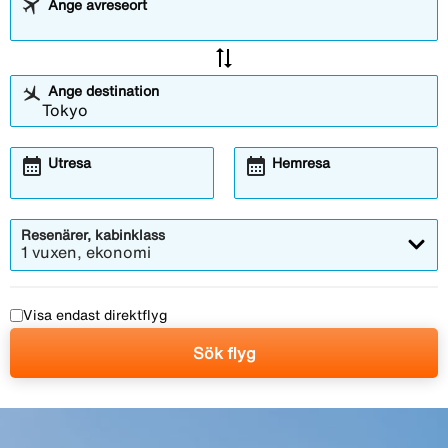
Ange avreseort
sync_alt
Ange destination
calendar_month
calendar_month
Utresa
Hemresa
Resenärer, kabinklass
1 vuxen, ekonomi
Visa endast direktflyg
Sök flyg