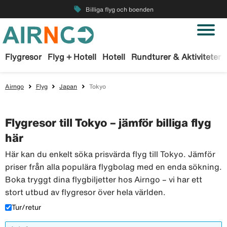
local_offer
Billiga flyg och boenden
Flygresor
Flyg + Hotell
Hotell
Rundturer & Aktiviteter
Airngo
Flyg
Japan
Tokyo
Flygresor till Tokyo – jämför billiga flyg
här
Här kan du enkelt söka prisvärda flyg till Tokyo. Jämför
priser från alla populära flygbolag med en enda sökning.
Boka tryggt dina flygbiljetter hos Airngo – vi har ett
stort utbud av flygresor över hela världen.
Tur/retur