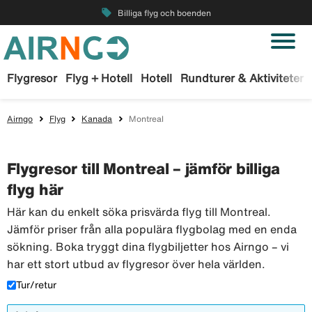
local_offer
Billiga flyg och boenden
Flygresor
Flyg + Hotell
Hotell
Rundturer & Aktiviteter
Airngo
Flyg
Kanada
Montreal
Flygresor till Montreal – jämför billiga
flyg här
Här kan du enkelt söka prisvärda flyg till Montreal.
Jämför priser från alla populära flygbolag med en enda
sökning. Boka tryggt dina flygbiljetter hos Airngo – vi
har ett stort utbud av flygresor över hela världen.
Tur/retur