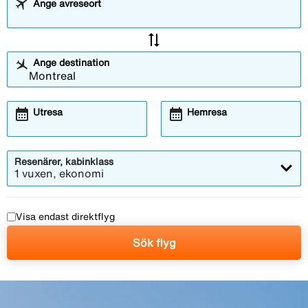
Ange avreseort
sync_alt
Ange destination
calendar_month
calendar_month
Utresa
Hemresa
Resenärer, kabinklass
1 vuxen, ekonomi
Visa endast direktflyg
Sök flyg