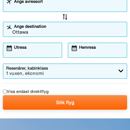
Ange avreseort
sync_alt
Ange destination
calendar_month
calendar_month
Utresa
Hemresa
Resenärer, kabinklass
1 vuxen, ekonomi
Visa endast direktflyg
Sök flyg