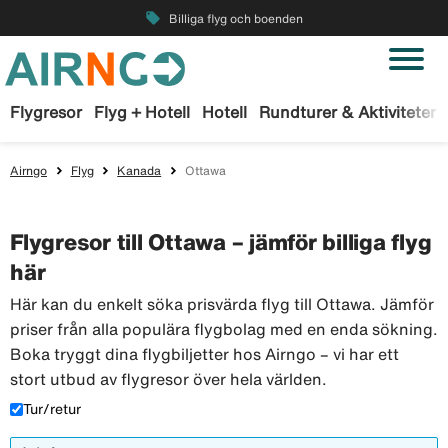
local_offer
Billiga flyg och boenden
Flygresor
Flyg + Hotell
Hotell
Rundturer & Aktiviteter
Airngo
Flyg
Kanada
Ottawa
Flygresor till Ottawa – jämför billiga flyg
här
Här kan du enkelt söka prisvärda flyg till Ottawa. Jämför
priser från alla populära flygbolag med en enda sökning.
Boka tryggt dina flygbiljetter hos Airngo – vi har ett
stort utbud av flygresor över hela världen.
Tur/retur