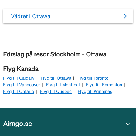
Vädret i Ottawa
Förslag på resor Stockholm - Ottawa
Flyg Kanada
Flyg till Calgary
Flyg till Ottawa
Flyg till Toronto
Flyg till Vancouver
Flyg till Montreal
Flyg till Edmonton
Flyg till Ontario
Flyg till Quebec
Flyg till Winnipeg
Airngo.se
expand_more