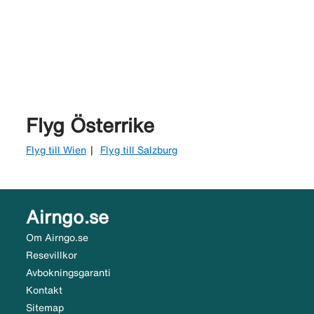
Flyg Österrike
Flyg till Wien
Flyg till Salzburg
Airngo.se
Om Airngo.se
Resevillkor
Avbokningsgaranti
Kontakt
Sitemap