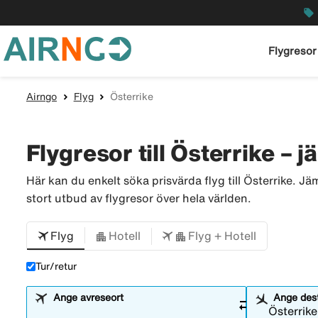
local_offer
Flygresor
Airngo
Flyg
Österrike
Flygresor till Österrike – j
Här kan du enkelt söka prisvärda flyg till Österrike. J
stort utbud av flygresor över hela världen.
Flyg
Hotell
Flyg + Hotell
Tur/retur
Ange avreseort
Ange dest
sync_alt