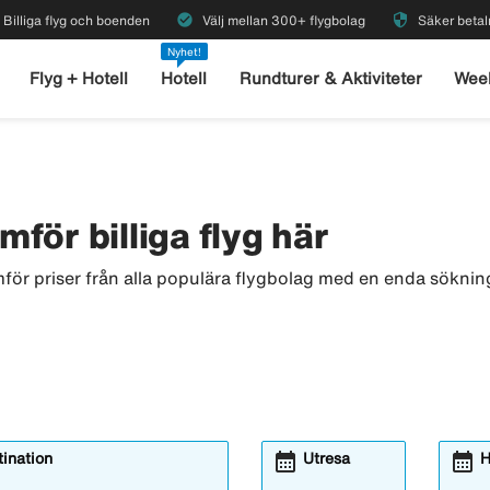
check_circle
security
Billiga flyg och boenden
Välj mellan 300+ flygbolag
Säker betal
Nyhet!
Flyg + Hotell
Hotell
Rundturer & Aktiviteter
Wee
ämför billiga flyg här
ämför priser från alla populära flygbolag med en enda sökning
calendar_month
calendar_month
ination
Utresa
H