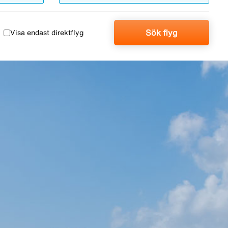
Sök flyg
Visa endast direktflyg