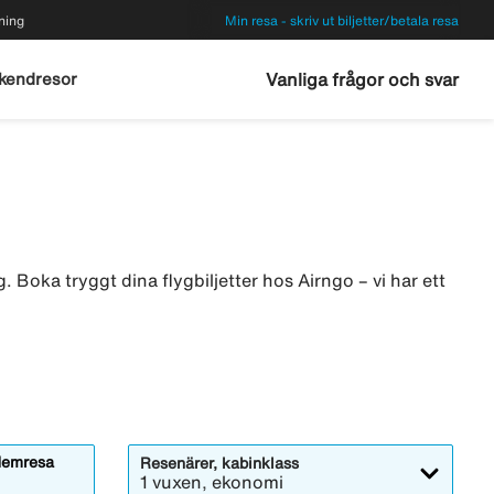
ning
Min resa - skriv ut biljetter/betala resa
kendresor
Vanliga frågor och svar
. Boka tryggt dina flygbiljetter hos Airngo – vi har ett
emresa
Resenärer, kabinklass
1 vuxen, ekonomi