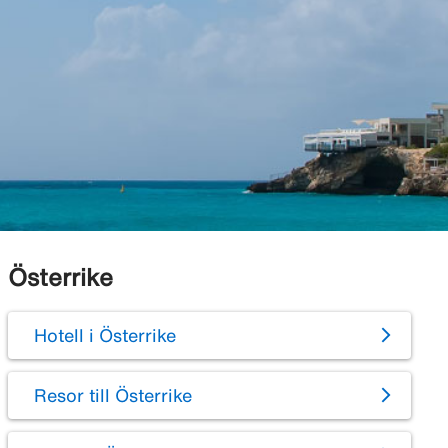
Österrike
Hotell i Österrike
Resor till Österrike