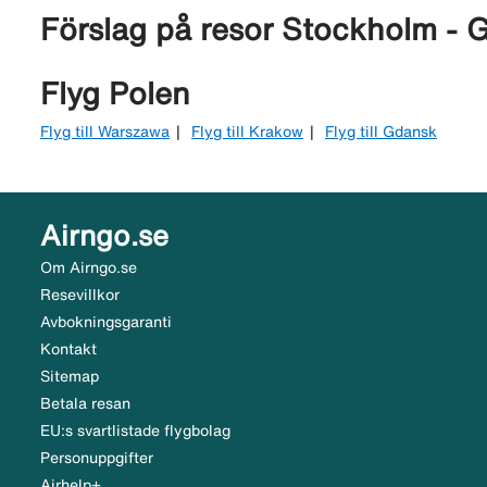
Förslag på resor Stockholm - 
Flyg Polen
Flyg till Warszawa
Flyg till Krakow
Flyg till Gdansk
Airngo.se
Om Airngo.se
Resevillkor
Avbokningsgaranti
Kontakt
Sitemap
Betala resan
EU:s svartlistade flygbolag
Personuppgifter
Airhelp+