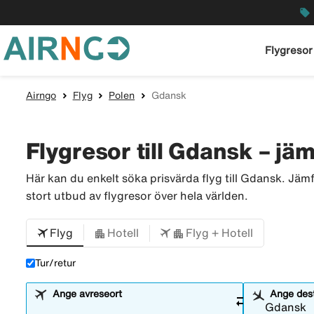
local_offer
Flygresor
Airngo
Flyg
Polen
Gdansk
Flygresor till Gdansk – jämf
Här kan du enkelt söka prisvärda flyg till Gdansk. Jämf
stort utbud av flygresor över hela världen.
Flyg
Hotell
Flyg + Hotell
Tur/retur
Ange avreseort
Ange dest
sync_alt