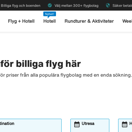
check_circle
security
Billiga flyg och boenden
Välj mellan 300+ flygbolag
Säker betal
Nyhet!
Flyg + Hotell
Hotell
Rundturer & Aktiviteter
Wee
ör billiga flyg här
ör priser från alla populära flygbolag med en enda sökning. 
calendar_month
calendar_month
ination
Utresa
H