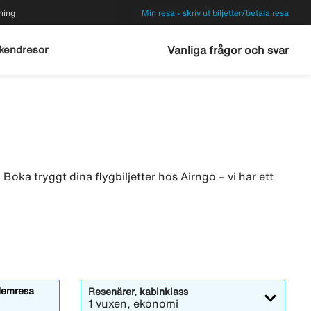
ning
Min resa - skriv ut biljetter/betala resa
kendresor
Vanliga frågor och svar
Boka tryggt dina flygbiljetter hos Airngo – vi har ett
emresa
Resenärer, kabinklass
1 vuxen, ekonomi