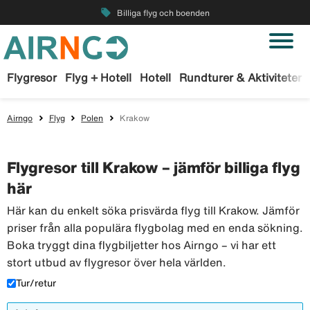
local_offer
Billiga flyg och boenden
Flygresor
Flyg + Hotell
Hotell
Rundturer & Aktiviteter
Airngo
Flyg
Polen
Krakow
Flygresor till Krakow – jämför billiga flyg
här
Här kan du enkelt söka prisvärda flyg till Krakow. Jämför
priser från alla populära flygbolag med en enda sökning.
Boka tryggt dina flygbiljetter hos Airngo – vi har ett
stort utbud av flygresor över hela världen.
Tur/retur