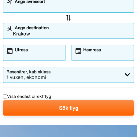
Ange avreseort
sync_alt
Ange destination
calendar_month
calendar_month
Utresa
Hemresa
Resenärer, kabinklass
1 vuxen, ekonomi
Visa endast direktflyg
Sök flyg