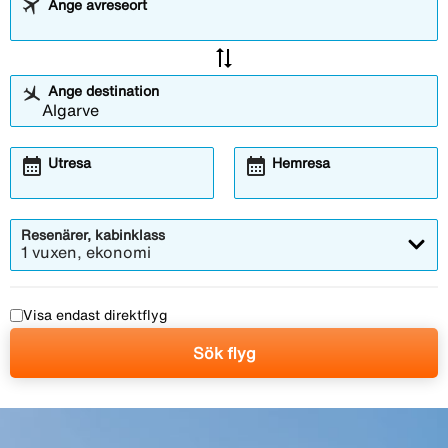
Ange avreseort
sync_alt
Ange destination
calendar_month
calendar_month
Utresa
Hemresa
Resenärer, kabinklass
1 vuxen, ekonomi
Visa endast direktflyg
Sök flyg