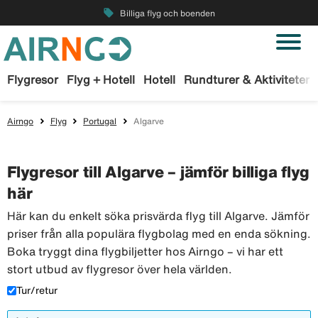
local_offer
Billiga flyg och boenden
Flygresor
Flyg + Hotell
Hotell
Rundturer & Aktiviteter
Airngo
Flyg
Portugal
Algarve
Flygresor till Algarve – jämför billiga flyg
här
Här kan du enkelt söka prisvärda flyg till Algarve. Jämför
priser från alla populära flygbolag med en enda sökning.
Boka tryggt dina flygbiljetter hos Airngo – vi har ett
stort utbud av flygresor över hela världen.
Tur/retur