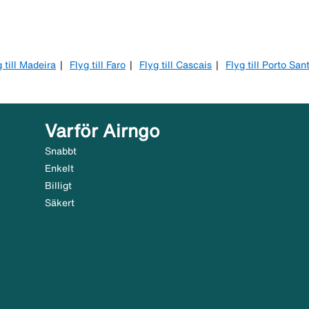
 till Madeira
Flyg till Faro
Flyg till Cascais
Flyg till Porto San
Varför Airngo
Snabbt
Enkelt
Billigt
Säkert