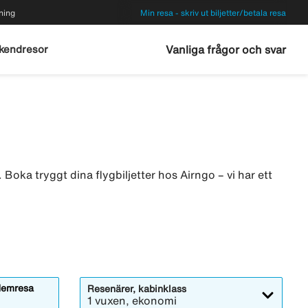
ning
Min resa - skriv ut biljetter/betala resa
kendresor
Vanliga frågor och svar
Boka tryggt dina flygbiljetter hos Airngo – vi har ett
emresa
Resenärer, kabinklass
1 vuxen, ekonomi