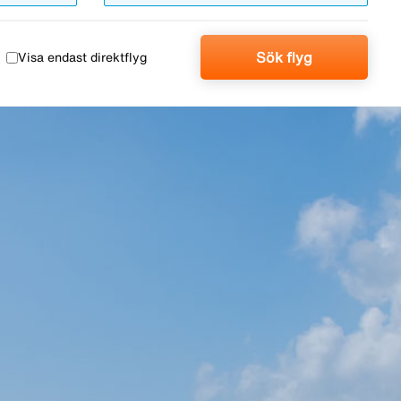
Sök flyg
Visa endast direktflyg