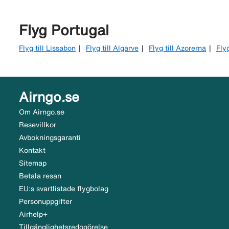
Flyg Portugal
Flyg till Lissabon
Flyg till Algarve
Flyg till Azorerna
Flyg
Airngo.se
Om Airngo.se
Resevillkor
Avbokningsgaranti
Kontakt
Sitemap
Betala resan
EU:s svartlistade flygbolag
Personuppgifter
Airhelp+
Tillgänglighetsredogörelse