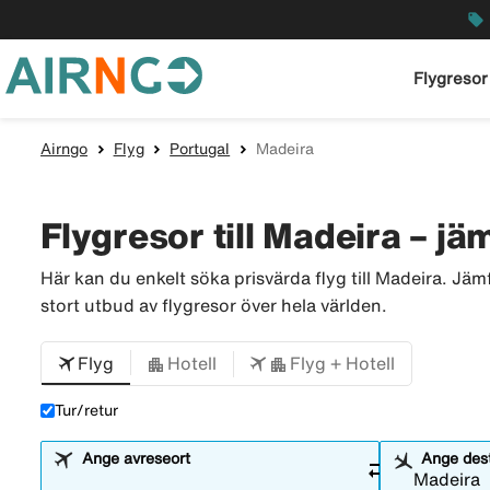
local_offer
Flygresor
Airngo
Flyg
Portugal
Madeira
Flygresor till Madeira – jäm
Här kan du enkelt söka prisvärda flyg till Madeira. Jäm
stort utbud av flygresor över hela världen.
Flyg
Hotell
Flyg + Hotell
Tur/retur
Ange avreseort
Ange dest
sync_alt