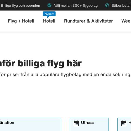
check_circle
security
Billiga flyg och boenden
Välj mellan 300+ flygbolag
Säker betal
Nyhet!
Flyg + Hotell
Hotell
Rundturer & Aktiviteter
Wee
för billiga flyg här
för priser från alla populära flygbolag med en enda sökning. 
calendar_month
calendar_month
ination
Utresa
H