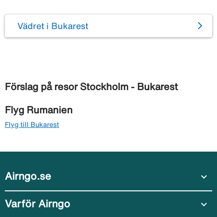
Vädret i Bukarest
Förslag på resor Stockholm - Bukarest
Flyg Rumanien
Flyg till Bukarest
Airngo.se
expand_more
Varför Airngo
expand_more