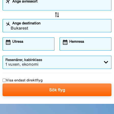
Ange avreseort
sync_alt
Ange destination
calendar_month
calendar_month
Utresa
Hemresa
Resenärer, kabinklass
1 vuxen, ekonomi
Visa endast direktflyg
Sök flyg