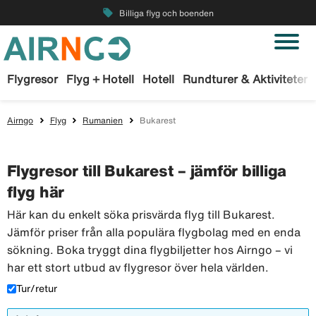
local_offer
Billiga flyg och boenden
Flygresor
Flyg + Hotell
Hotell
Rundturer & Aktiviteter
Airngo
Flyg
Rumanien
Bukarest
Flygresor till Bukarest – jämför billiga
flyg här
Här kan du enkelt söka prisvärda flyg till Bukarest.
Jämför priser från alla populära flygbolag med en enda
sökning. Boka tryggt dina flygbiljetter hos Airngo – vi
har ett stort utbud av flygresor över hela världen.
Tur/retur