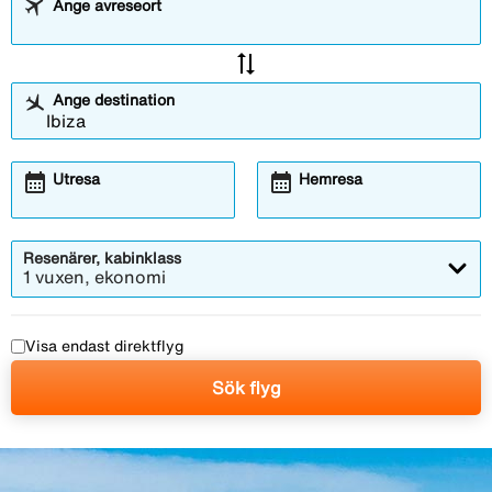
Ange avreseort
sync_alt
Ange destination
calendar_month
calendar_month
Utresa
Hemresa
Resenärer, kabinklass
1 vuxen, ekonomi
Visa endast direktflyg
Sök flyg