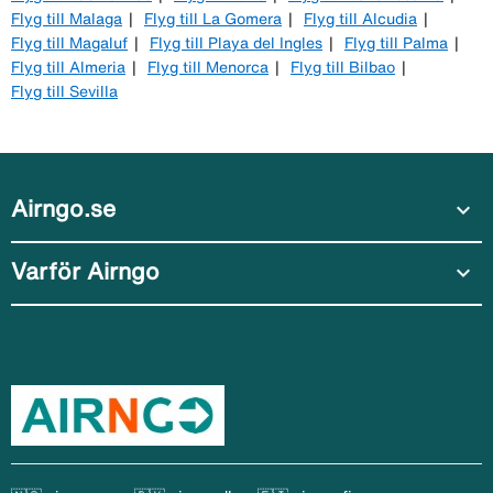
Flyg till Malaga
Flyg till La Gomera
Flyg till Alcudia
Flyg till Magaluf
Flyg till Playa del Ingles
Flyg till Palma
Flyg till Almeria
Flyg till Menorca
Flyg till Bilbao
Flyg till Sevilla
Airngo.se
expand_more
Varför Airngo
expand_more