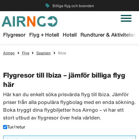
local_offer
Billiga flyg och boenden
Flygresor
Flyg + Hotell
Hotell
Rundturer & Aktiviteter
Airngo
Flyg
Spanien
Ibiza
Flygresor till Ibiza – jämför billiga flyg
här
Här kan du enkelt söka prisvärda flyg till Ibiza. Jämför
priser från alla populära flygbolag med en enda sökning.
Boka tryggt dina flygbiljetter hos Airngo – vi har ett
stort utbud av flygresor över hela världen.
Tur/retur