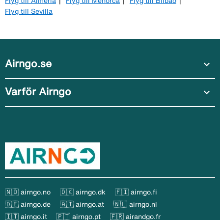
Flyg till Almeria
Flyg till Menorca
Flyg till Bilbao
Flyg till Sevilla
Airngo.se
expand_more
Varför Airngo
expand_more
🇳🇴 airngo.no
🇩🇰 airngo.dk
🇫🇮 airngo.fi
🇩🇪 airngo.de
🇦🇹 airngo.at
🇳🇱 airngo.nl
🇮🇹 airngo.it
🇵🇹 airngo.pt
🇫🇷 airandgo.fr