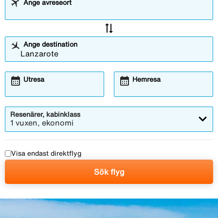
Ange avreseort
sync_alt
Ange destination
calendar_month
calendar_month
Utresa
Hemresa
Resenärer, kabinklass
1 vuxen, ekonomi
Visa endast direktflyg
Sök flyg