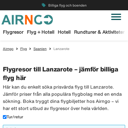
local_offer
Billiga flyg och boenden
Flygresor
Flyg + Hotell
Hotell
Rundturer & Aktiviteter
Airngo
Flyg
Spanien
Lanzarote
Flygresor till Lanzarote – jämför billiga
flyg här
Här kan du enkelt söka prisvärda flyg till Lanzarote.
Jämför priser från alla populära flygbolag med en enda
sökning. Boka tryggt dina flygbiljetter hos Airngo – vi
har ett stort utbud av flygresor över hela världen.
Tur/retur