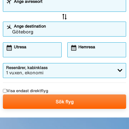
Ange avreseort
sync_alt
Ange destination
calendar_month
calendar_month
Utresa
Hemresa
Resenärer, kabinklass
1 vuxen, ekonomi
Visa endast direktflyg
Sök flyg