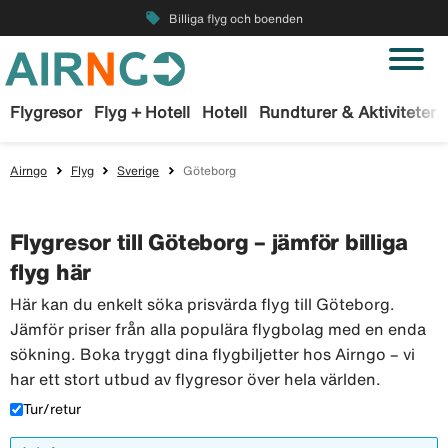
local_offer
Billiga flyg och boenden
Flygresor
Flyg + Hotell
Hotell
Rundturer & Aktiviteter
Airngo
Flyg
Sverige
Göteborg
Flygresor till Göteborg – jämför billiga
flyg här
Här kan du enkelt söka prisvärda flyg till Göteborg.
Jämför priser från alla populära flygbolag med en enda
sökning. Boka tryggt dina flygbiljetter hos Airngo – vi
har ett stort utbud av flygresor över hela världen.
Tur/retur