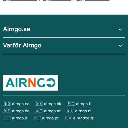
Airngo.se
expand_more
Varför Airngo
expand_more
🇳🇴 airngo.no
🇩🇰 airngo.dk
🇫🇮 airngo.fi
🇩🇪 airngo.de
🇦🇹 airngo.at
🇳🇱 airngo.nl
🇮🇹 airngo.it
🇵🇹 airngo.pt
🇫🇷 airandgo.fr