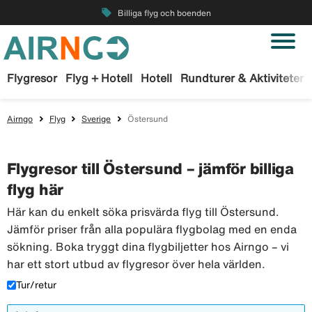
local_offer
Billiga flyg och boenden
Flygresor
Flyg + Hotell
Hotell
Rundturer & Aktiviteter
Airngo
Flyg
Sverige
Östersund
Flygresor till Östersund – jämför billiga
flyg här
Här kan du enkelt söka prisvärda flyg till Östersund.
Jämför priser från alla populära flygbolag med en enda
sökning. Boka tryggt dina flygbiljetter hos Airngo – vi
har ett stort utbud av flygresor över hela världen.
Tur/retur