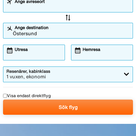
Ange avreseort
sync_alt
Ange destination
calendar_month
calendar_month
Utresa
Hemresa
Resenärer, kabinklass
1 vuxen, ekonomi
Visa endast direktflyg
Sök flyg