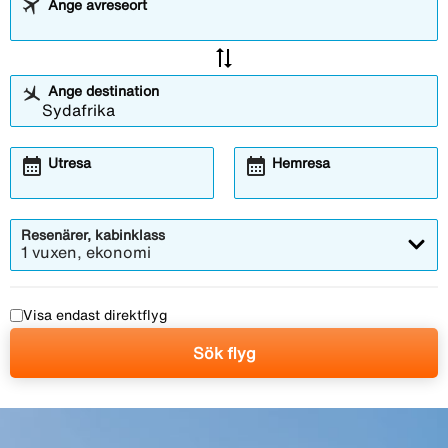
Ange avreseort
sync_alt
Ange destination
calendar_month
calendar_month
Utresa
Hemresa
Resenärer, kabinklass
1 vuxen, ekonomi
Visa endast direktflyg
Sök flyg