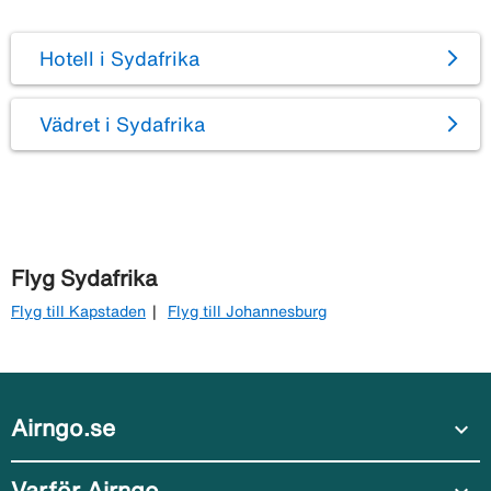
Hotell i Sydafrika
Vädret i Sydafrika
Flyg Sydafrika
Flyg till Kapstaden
Flyg till Johannesburg
Airngo.se
expand_more
Varför Airngo