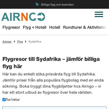
local_offer
Billiga flyg och boenden
Flygresor
Flyg + Hotell
Hotell
Rundturer & Aktiviteter
Airngo
Flyg
Sydafrika
Flygresor till Sydafrika – jämför billiga
flyg här
Här kan du enkelt söka prisvärda flyg till Sydafrika.
Jämför priser från alla populära flygbolag med en enda
sökning. Boka tryggt dina flygbiljetter hos Airngo – vi
har ett stort utbud av flygresor över hela världen.
Tur/retur