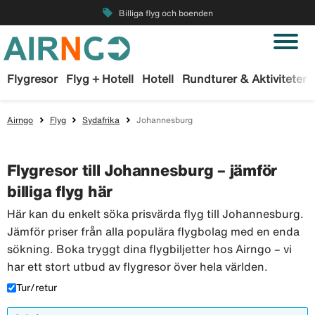
local_offer
Billiga flyg och boenden
Flygresor
Flyg + Hotell
Hotell
Rundturer & Aktiviteter
Airngo
Flyg
Sydafrika
Johannesburg
Flygresor till Johannesburg – jämför
billiga flyg här
Här kan du enkelt söka prisvärda flyg till Johannesburg.
Jämför priser från alla populära flygbolag med en enda
sökning. Boka tryggt dina flygbiljetter hos Airngo – vi
har ett stort utbud av flygresor över hela världen.
Tur/retur