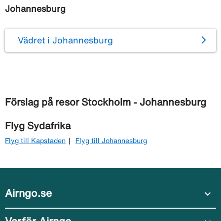
Johannesburg
Vädret i Johannesburg
Förslag på resor Stockholm - Johannesburg
Flyg Sydafrika
Flyg till Kapstaden
Flyg till Johannesburg
Airngo.se
expand_more