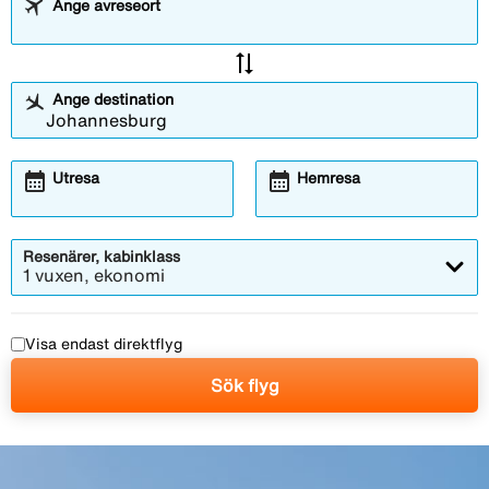
Ange avreseort
sync_alt
Ange destination
calendar_month
calendar_month
Utresa
Hemresa
Resenärer, kabinklass
1 vuxen, ekonomi
Visa endast direktflyg
Sök flyg