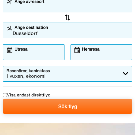
Ange avreseort
sync_alt
Ange destination
calendar_month
calendar_month
Utresa
Hemresa
Resenärer, kabinklass
1 vuxen, ekonomi
Visa endast direktflyg
Sök flyg