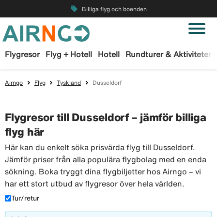
local_offer
Billiga flyg och boenden
Flygresor
Flyg + Hotell
Hotell
Rundturer & Aktiviteter
Airngo
Flyg
Tyskland
Dusseldorf
Flygresor till Dusseldorf – jämför billiga
flyg här
Här kan du enkelt söka prisvärda flyg till Dusseldorf.
Jämför priser från alla populära flygbolag med en enda
sökning. Boka tryggt dina flygbiljetter hos Airngo – vi
har ett stort utbud av flygresor över hela världen.
Tur/retur