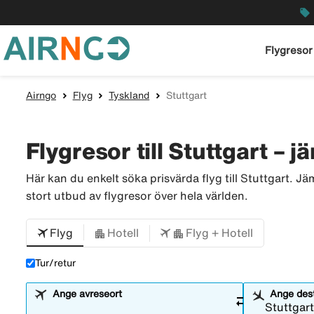
local_offer
Flygresor
Airngo
Flyg
Tyskland
Stuttgart
Flygresor till Stuttgart – jä
Här kan du enkelt söka prisvärda flyg till Stuttgart. J
stort utbud av flygresor över hela världen.
Flyg
Hotell
Flyg + Hotell
Tur/retur
Ange avreseort
Ange dest
sync_alt