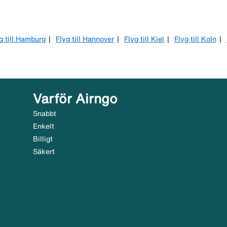
g till Hamburg
Flyg till Hannover
Flyg till Kiel
Flyg till Koln
Varför Airngo
Snabbt
Enkelt
Billigt
Säkert