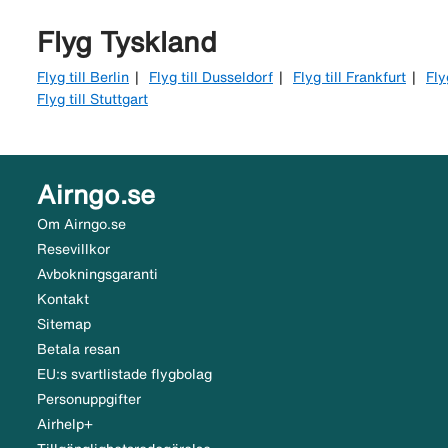
Flyg Tyskland
Flyg till Berlin
Flyg till Dusseldorf
Flyg till Frankfurt
Fly
Flyg till Stuttgart
Airngo.se
Om Airngo.se
Resevillkor
Avbokningsgaranti
Kontakt
Sitemap
Betala resan
EU:s svartlistade flygbolag
Personuppgifter
Airhelp+