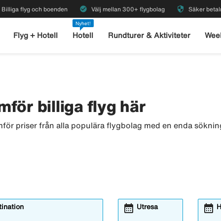
check_circle
security
Billiga flyg och boenden
Välj mellan 300+ flygbolag
Säker betal
Nyhet!
Flyg + Hotell
Hotell
Rundturer & Aktiviteter
Wee
mför billiga flyg här
ämför priser från alla populära flygbolag med en enda sökning
calendar_month
calendar_month
ination
Utresa
H