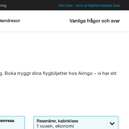
ning
Min resa - skriv ut biljetter/betala resa
kendresor
Vanliga frågor och svar
. Boka tryggt dina flygbiljetter hos Airngo – vi har ett
emresa
Resenärer, kabinklass
1 vuxen, ekonomi