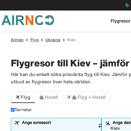
local_offer
Flygresor
Airngo
Flyg
Ukraina
Kiev
Flygresor till Kiev – jämför 
Här kan du enkelt söka prisvärda flyg till Kiev. Jämför 
utbud av flygresor över hela världen.
Flyg
Hotell
Flyg + Hotell
Tur/retur
Ange avreseort
Ange dest
sync_alt