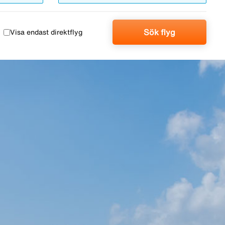
Sök flyg
Visa endast direktflyg