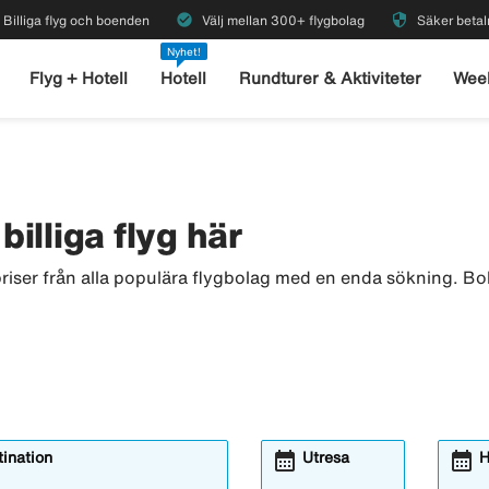
check_circle
security
Billiga flyg och boenden
Välj mellan 300+ flygbolag
Säker betal
Nyhet!
Flyg + Hotell
Hotell
Rundturer & Aktiviteter
Wee
billiga flyg här
priser från alla populära flygbolag med en enda sökning. Boka
calendar_month
calendar_month
ination
Utresa
H