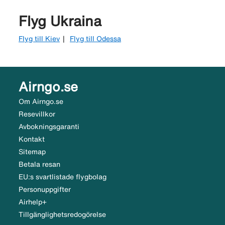
Flyg Ukraina
Flyg till Kiev
Flyg till Odessa
Airngo.se
Om Airngo.se
Resevillkor
Avbokningsgaranti
Kontakt
Sitemap
Betala resan
EU:s svartlistade flygbolag
Personuppgifter
Airhelp+
Tillgänglighetsredogörelse