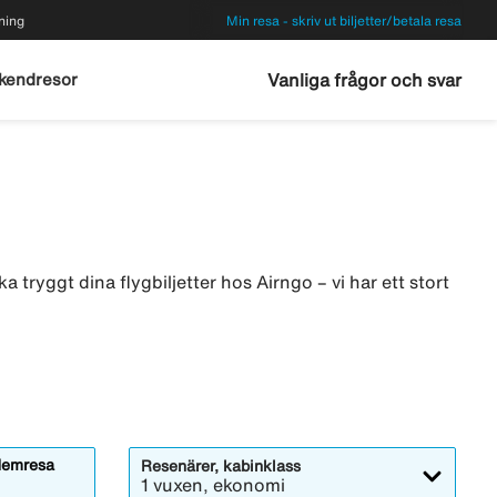
ning
Min resa - skriv ut biljetter/betala resa
kendresor
Vanliga frågor och svar
 tryggt dina flygbiljetter hos Airngo – vi har ett stort
emresa
Resenärer, kabinklass
1 vuxen, ekonomi