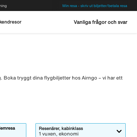
ning
Min resa - skriv ut biljetter/betala resa
kendresor
Vanliga frågor och svar
 Boka tryggt dina flygbiljetter hos Airngo – vi har ett
emresa
Resenärer, kabinklass
1 vuxen, ekonomi