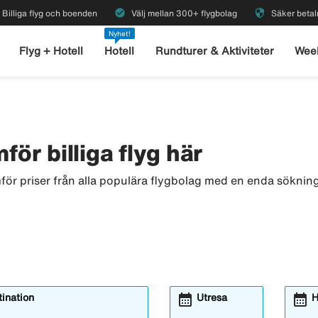
check_circle
security
Billiga flyg och boenden
Välj mellan 300+ flygbolag
Säker betal
Nyhet!
Flyg + Hotell
Hotell
Rundturer & Aktiviteter
Wee
för billiga flyg här
för priser från alla populära flygbolag med en enda sökning.
calendar_month
calendar_month
ination
Utresa
H