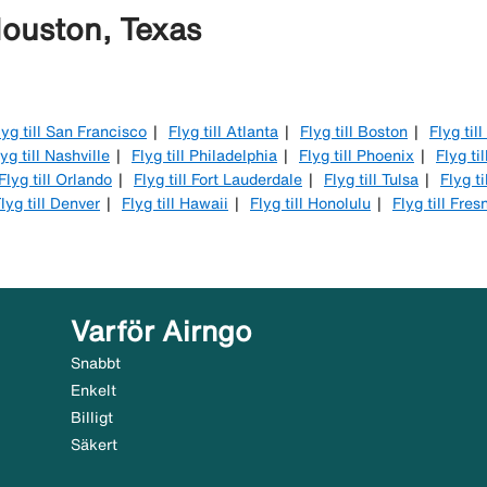
Houston, Texas
lyg till San Francisco
Flyg till Atlanta
Flyg till Boston
Flyg til
yg till Nashville
Flyg till Philadelphia
Flyg till Phoenix
Flyg ti
Flyg till Orlando
Flyg till Fort Lauderdale
Flyg till Tulsa
Flyg t
lyg till Denver
Flyg till Hawaii
Flyg till Honolulu
Flyg till Fres
Varför Airngo
Snabbt
Enkelt
Billigt
Säkert