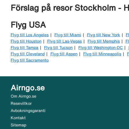
Förslag på resor Stockholm - 
Flyg USA
Flyg till Los Angeles
Flyg till Miami
Flyg till New York
F
Flyg till Houston
Flyg till Las-Vegas
Flyg till Memphis
Fl
Flyg till Tampa
Flyg till Tucson
Flyg till Washington-DC
Flyg till Cleveland
Flyg till Aspen
Flyg till Minneapolis
F
Flyg till Sacramento
Airngo.se
Om Airngo.se
Resevillkor
Avbokningsgaranti
Kontakt
Sitemap