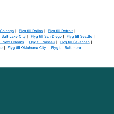
l Chicago
Flyg till Dallas
Flyg till Detroit
ll Salt-Lake-City
Flyg till San-Diego
Flyg till Seattle
ill New Orleans
Flyg till Nassau
Flyg till Savannah
no
Flyg till Oklahoma City
Flyg till Baltimore