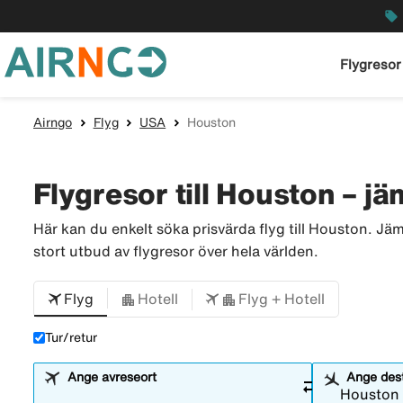
local_offer
Flygresor
Airngo
Flyg
USA
Houston
Flygresor till Houston – jäm
Här kan du enkelt söka prisvärda flyg till Houston. Jäm
stort utbud av flygresor över hela världen.
Flyg
Hotell
Flyg + Hotell
Tur/retur
Ange avreseort
Ange dest
sync_alt