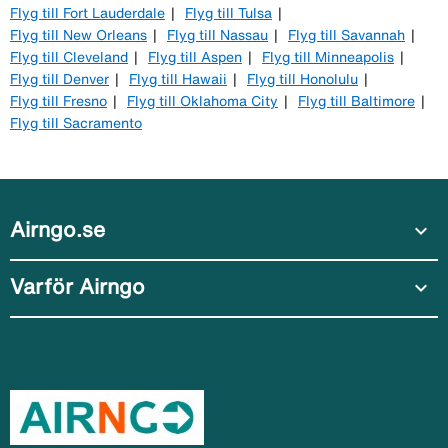
Flyg till Fort Lauderdale
Flyg till Tulsa
Flyg till New Orleans
Flyg till Nassau
Flyg till Savannah
Flyg till Cleveland
Flyg till Aspen
Flyg till Minneapolis
Flyg till Denver
Flyg till Hawaii
Flyg till Honolulu
Flyg till Fresno
Flyg till Oklahoma City
Flyg till Baltimore
Flyg till Sacramento
Airngo.se
expand_more
Varför Airngo
expand_more