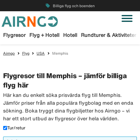
local_offer
Billiga flyg och boenden
Flygresor
Flyg + Hotell
Hotell
Rundturer & Aktiviteter
Airngo
Flyg
USA
Memphis
Flygresor till Memphis – jämför billiga
flyg här
Här kan du enkelt söka prisvärda flyg till Memphis.
Jämför priser från alla populära flygbolag med en enda
sökning. Boka tryggt dina flygbiljetter hos Airngo – vi
har ett stort utbud av flygresor över hela världen.
Tur/retur