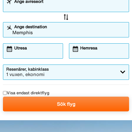
Ange avreseort
sync_alt
Ange destination
calendar_month
calendar_month
Utresa
Hemresa
Resenärer, kabinklass
1 vuxen, ekonomi
Visa endast direktflyg
Sök flyg