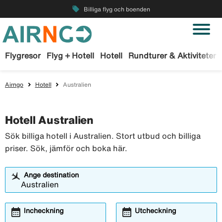
local_offer
Billiga flyg och boenden
Flygresor
Flyg + Hotell
Hotell
Rundturer & Aktiviteter
Airngo
Hotell
Australien
Hotell Australien
Sök billiga hotell i Australien. Stort utbud och billiga
priser. Sök, jämför och boka här.
Ange destination
calendar_month
calendar_month
Incheckning
Utcheckning