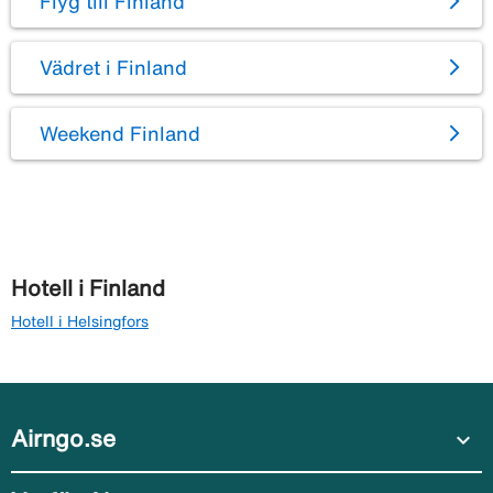
Flyg till Finland
Vädret i Finland
Weekend Finland
Hotell i Finland
Hotell i Helsingfors
Airngo.se
expand_more