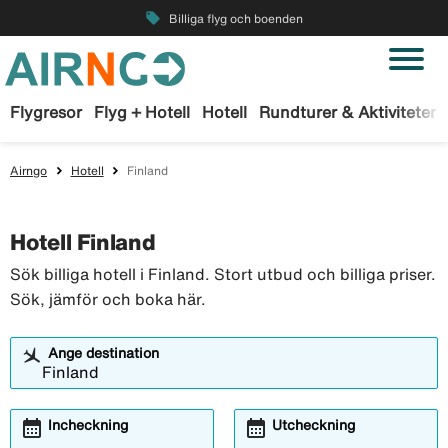
local_offer
Billiga flyg och boenden
Flygresor
Flyg + Hotell
Hotell
Rundturer & Aktiviteter
Airngo
Hotell
Finland
Hotell Finland
Sök billiga hotell i Finland. Stort utbud och billiga priser.
Sök, jämför och boka här.
Ange destination
calendar_month
calendar_month
Incheckning
Utcheckning