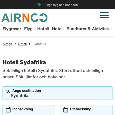
local_offer
Billiga flyg och boenden
Flygresor
Flyg + Hotell
Hotell
Rundturer & Aktiviteter
Airngo
Hotell
Sydafrika
Hotell Sydafrika
Sök billiga hotell i Sydafrika. Stort utbud och billiga
priser. Sök, jämför och boka här.
Ange destination
calendar_month
calendar_month
Incheckning
Utcheckning