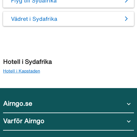
Flyg till Sydafrika
Vädret i Sydafrika
Hotell i Sydafrika
Hotell i Kapstaden
Airngo.se
expand_more
Varför Airngo
expand_more