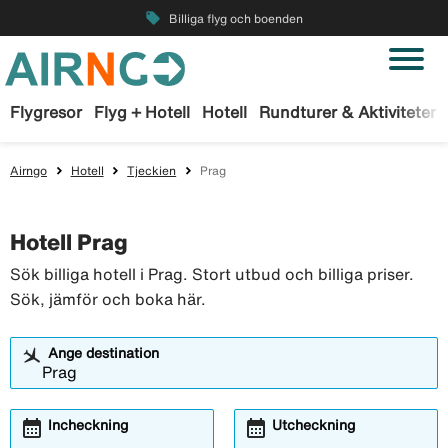
local_offer
Billiga flyg och boenden
Flygresor
Flyg + Hotell
Hotell
Rundturer & Aktiviteter
Airngo
Hotell
Tjeckien
Prag
Hotell Prag
Sök billiga hotell i Prag. Stort utbud och billiga priser.
Sök, jämför och boka här.
Ange destination
calendar_month
calendar_month
Incheckning
Utcheckning