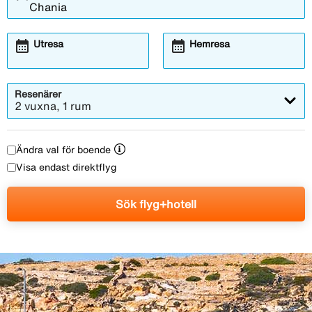
calendar_month
calendar_month
Utresa
Hemresa
Resenärer
2 vuxna, 1 rum
Ändra val för boende
Visa endast direktflyg
Sök flyg+hotell