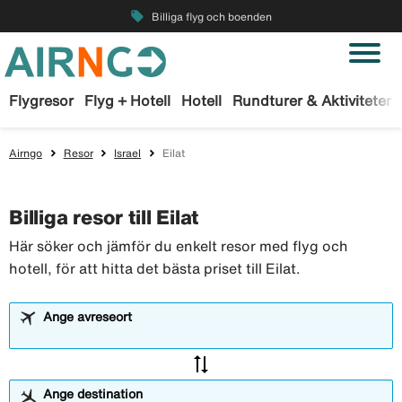
local_offer
Billiga flyg och boenden
Flygresor
Flyg + Hotell
Hotell
Rundturer & Aktiviteter
Airngo
Resor
Israel
Eilat
Billiga resor till Eilat
Här söker och jämför du enkelt resor med flyg och
hotell, för att hitta det bästa priset till Eilat.
Ange avreseort
sync_alt
Ange destination