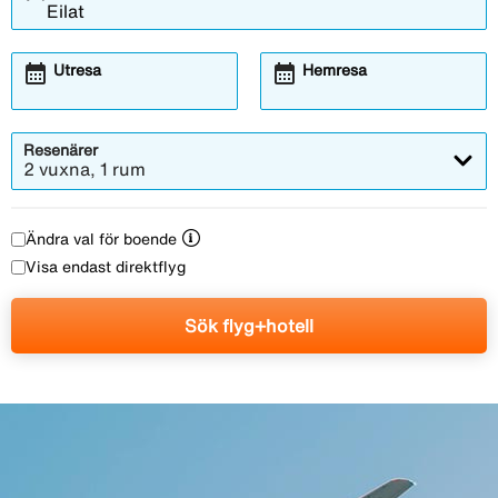
calendar_month
calendar_month
Utresa
Hemresa
Resenärer
2 vuxna, 1 rum
Ändra val för boende
Visa endast direktflyg
Sök flyg+hotell