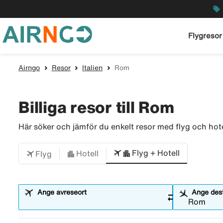
local_offer
Flygresor
Airngo
Resor
Italien
Rom
Billiga resor till Rom
Här söker och jämför du enkelt resor med flyg och hotell
Flyg + Hotell
Hotell
Flyg
Ange avreseort
Ange dest
sync_alt