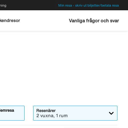
ning
Min resa - skriv ut biljetter/betala resa
kendresor
Vanliga frågor och svar
emresa
Resenärer
2 vuxna, 1 rum