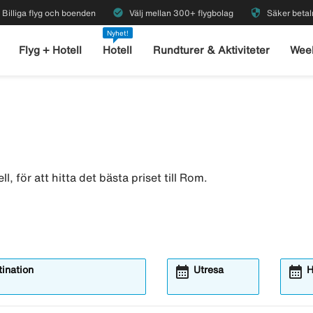
check_circle
security
Billiga flyg och boenden
Välj mellan 300+ flygbolag
Säker betal
Nyhet!
Flyg + Hotell
Hotell
Rundturer & Aktiviteter
Wee
, för att hitta det bästa priset till Rom.
calendar_month
calendar_month
ination
Utresa
H