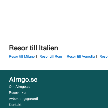
Resor till Italien
Resor till Milano
Resor till Rom
Resor till Venedig
Resor
Airngo.se
Om Airngo.se
Resevillkor
Avbokningsgaranti
Kontakt