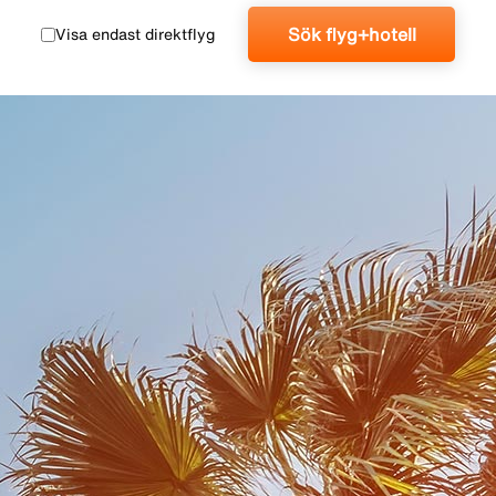
Sök flyg+hotell
Visa endast direktflyg