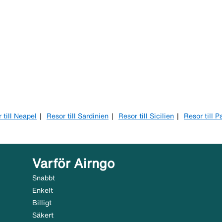
 till Neapel
Resor till Sardinien
Resor till Sicilien
Resor till 
Varför Airngo
Snabbt
Enkelt
Billigt
Säkert