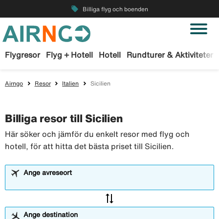
local_offer
Billiga flyg och boenden
Flygresor
Flyg + Hotell
Hotell
Rundturer & Aktiviteter
Airngo
Resor
Italien
Sicilien
Billiga resor till Sicilien
Här söker och jämför du enkelt resor med flyg och
hotell, för att hitta det bästa priset till Sicilien.
Ange avreseort
sync_alt
Ange destination