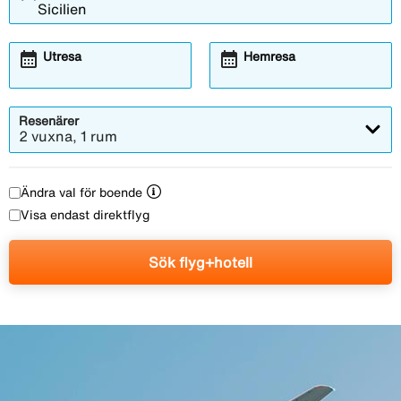
calendar_month
calendar_month
Utresa
Hemresa
Resenärer
2 vuxna, 1 rum
Ändra val för boende
Visa endast direktflyg
Sök flyg+hotell