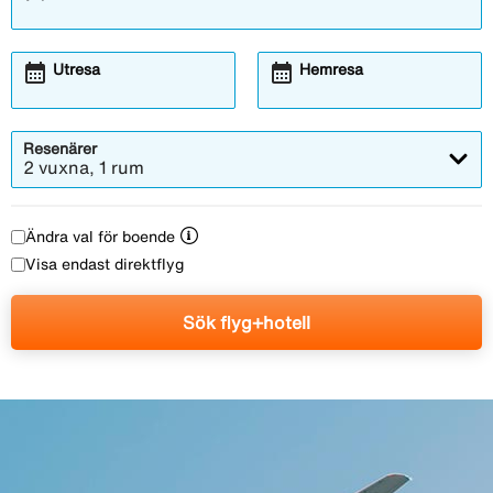
calendar_month
calendar_month
Utresa
Hemresa
Resenärer
2 vuxna, 1 rum
Ändra val för boende
Visa endast direktflyg
Sök flyg+hotell