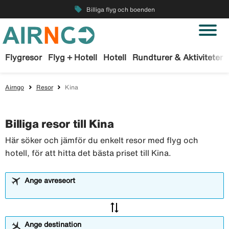
local_offer
Billiga flyg och boenden
Flygresor
Flyg + Hotell
Hotell
Rundturer & Aktiviteter
Airngo
Resor
Kina
Billiga resor till Kina
Här söker och jämför du enkelt resor med flyg och
hotell, för att hitta det bästa priset till Kina.
Ange avreseort
sync_alt
Ange destination