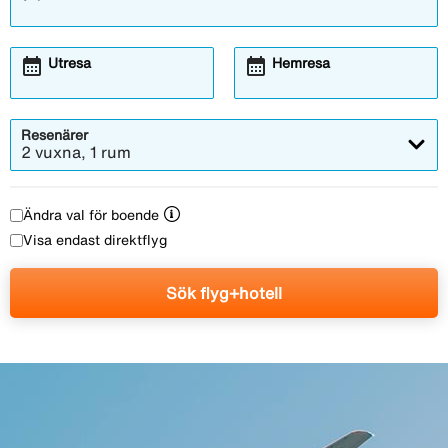
calendar_month
calendar_month
Utresa
Hemresa
Resenärer
2 vuxna, 1 rum
Ändra val för boende
Visa endast direktflyg
Sök flyg+hotell