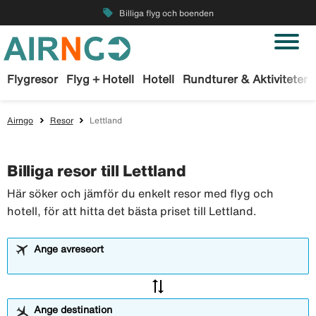
local_offer
Billiga flyg och boenden
Flygresor
Flyg + Hotell
Hotell
Rundturer & Aktiviteter
Airngo
Resor
Lettland
Billiga resor till Lettland
Här söker och jämför du enkelt resor med flyg och
hotell, för att hitta det bästa priset till Lettland.
Ange avreseort
sync_alt
Ange destination