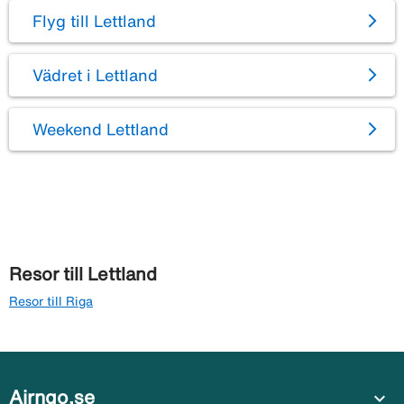
Flyg till Lettland
Vädret i Lettland
Weekend Lettland
Resor till Lettland
Resor till Riga
Airngo.se
expand_more