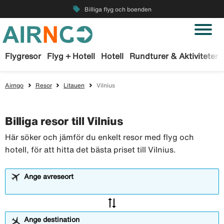
local_offer
Billiga flyg och boenden
Flygresor
Flyg + Hotell
Hotell
Rundturer & Aktiviteter
Airngo
Resor
Litauen
Vilnius
Billiga resor till Vilnius
Här söker och jämför du enkelt resor med flyg och
hotell, för att hitta det bästa priset till Vilnius.
Ange avreseort
sync_alt
Ange destination