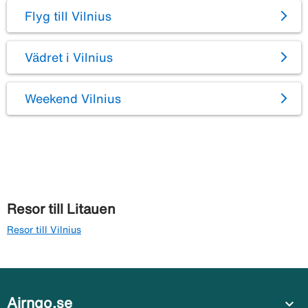
Flyg till Vilnius
Vädret i Vilnius
Weekend Vilnius
Resor till Litauen
Resor till Vilnius
Airngo.se
expand_more