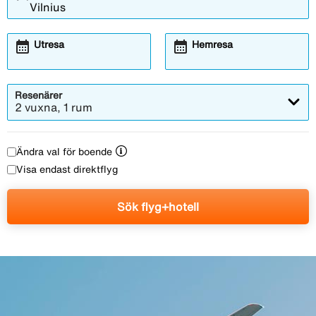
calendar_month
calendar_month
Utresa
Hemresa
Resenärer
2 vuxna, 1 rum
Ändra val för boende
Visa endast direktflyg
Sök flyg+hotell