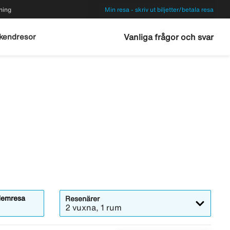
ning
Min resa - skriv ut biljetter/betala resa
kendresor
Vanliga frågor och svar
emresa
Resenärer
2 vuxna, 1 rum