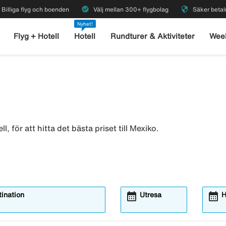
check_circle
security
Billiga flyg och boenden
Välj mellan 300+ flygbolag
Säker betal
Nyhet!
Flyg + Hotell
Hotell
Rundturer & Aktiviteter
Wee
 för att hitta det bästa priset till Mexiko.
calendar_month
calendar_month
ination
Utresa
H