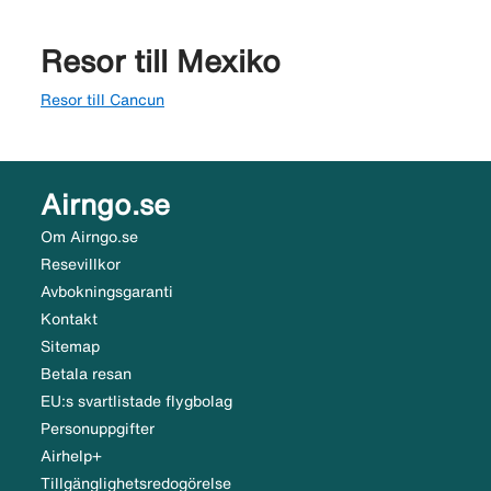
Resor till Mexiko
Resor till Cancun
Airngo.se
Om Airngo.se
Resevillkor
Avbokningsgaranti
Kontakt
Sitemap
Betala resan
EU:s svartlistade flygbolag
Personuppgifter
Airhelp+
Tillgänglighetsredogörelse