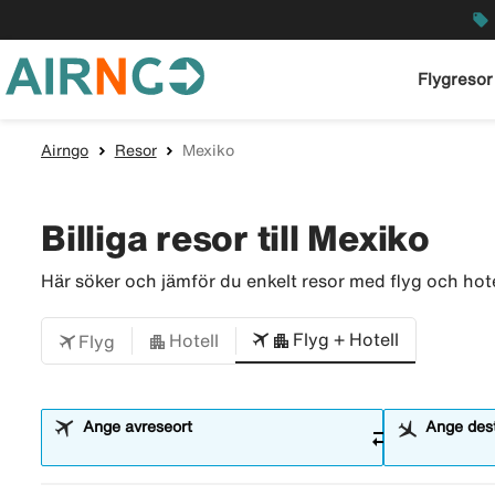
local_offer
Flygresor
Airngo
Resor
Mexiko
Billiga resor till Mexiko
Här söker och jämför du enkelt resor med flyg och hotell,
Flyg + Hotell
Hotell
Flyg
Ange avreseort
Ange dest
sync_alt