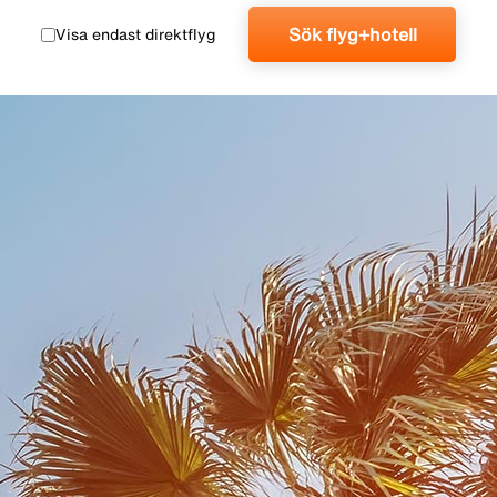
Sök flyg+hotell
Visa endast direktflyg